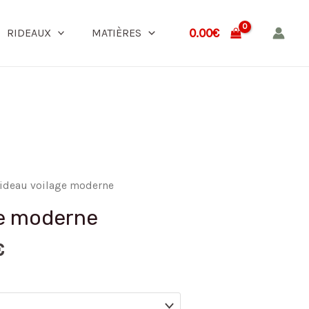
0.00
€
RIDEAUX
MATIÈRES
rideau voilage moderne
ge moderne
€