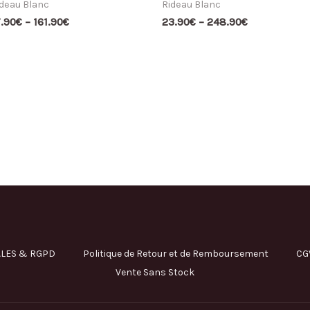
deau Blanc
Rideau Blanc
7.90
€
–
161.90
€
23.90
€
–
248.90
€
LES & RGPD
Politique de Retour et de Remboursement
CG
Vente Sans Stock