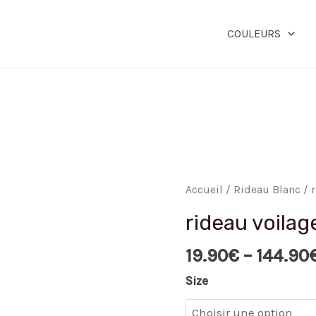
COULEURS
quantité
Accueil
/
Rideau Blanc
/ 
de
rideau voila
rideau
voilage
19.90
€
–
144.90
moderne
Size