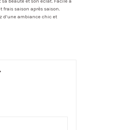
 sa beauté et son éclat. Facile à
t frais saison après saison.
tez d’une ambiance chic et
”