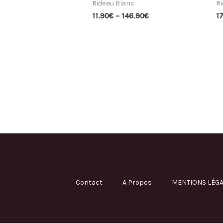
Rideau Blanc
Ri
11.90
€
–
146.90
€
1
Contact
A Propos
MENTIONS LÉGA