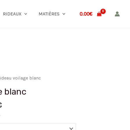
0.00
€
RIDEAUX
MATIÈRES
rideau voilage blanc
e blanc
€
)