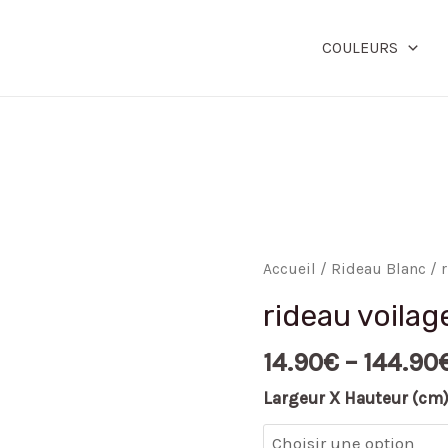
COULEURS
quantité
Accueil
/
Rideau Blanc
/ 
de
rideau voilag
rideau
voilage
14.90
€
–
144.90
blanc
Largeur X Hauteur (cm