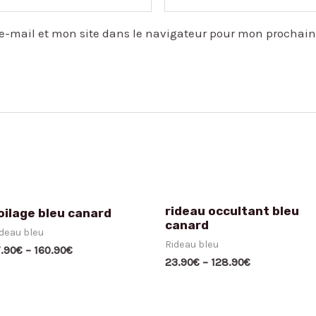
e-mail et mon site dans le navigateur pour mon prochai
rideau occultant bleu
oilage bleu canard
canard
deau bleu
Rideau bleu
7.90
€
–
160.90
€
23.90
€
–
128.90
€