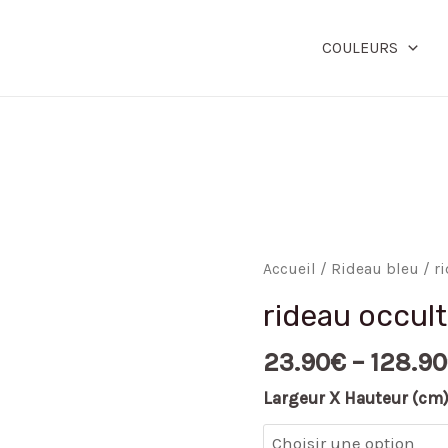
COULEURS
quantité
Accueil
/
Rideau bleu
/ r
de
rideau occul
rideau
occultant
23.90
€
–
128.90
bleu
Largeur X Hauteur (cm
canard