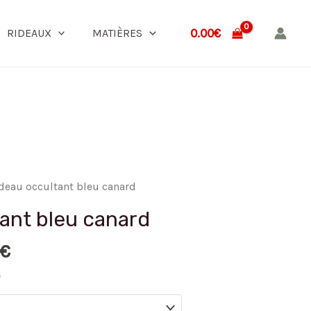
0.00
€
RIDEAUX
MATIÈRES
ideau occultant bleu canard
tant bleu canard
€
)