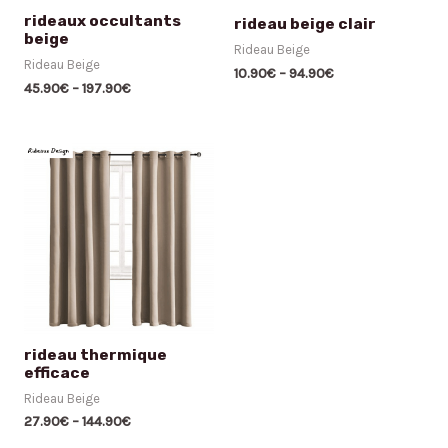
rideaux occultants
rideau beige clair
beige
Rideau Beige
Rideau Beige
10.90
€
–
94.90
€
45.90
€
–
197.90
€
rideau thermique
efficace
Rideau Beige
27.90
€
–
144.90
€