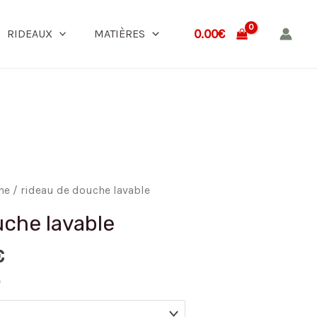
0.00
€
RIDEAUX
MATIÈRES
he
/ rideau de douche lavable
uche lavable
€
)