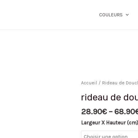
COULEURS
quantité
Accueil
/
Rideau de Douc
de
rideau de do
rideau
de
28.90
€
–
68.90
douche
Largeur X Hauteur (cm
lavable