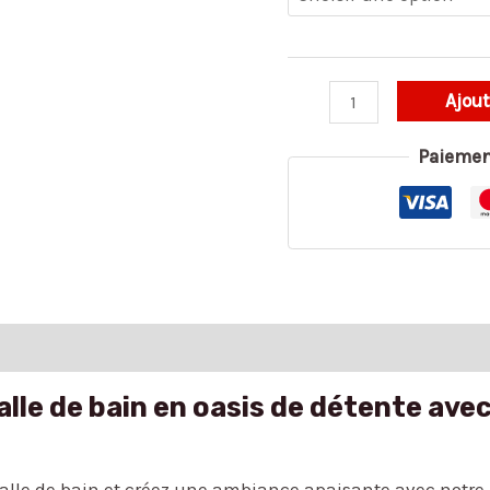
Ajout
Paiemen
lle de bain en oasis de détente avec
salle de bain et créez une ambiance apaisante avec notre