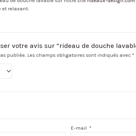
eau de douche lavable sur notre site
rideaux-design.com
 et relaxant.
sser votre avis sur “rideau de douche lavabl
pas publiée.
Les champs obligatoires sont indiqués avec
*
E-mail
*