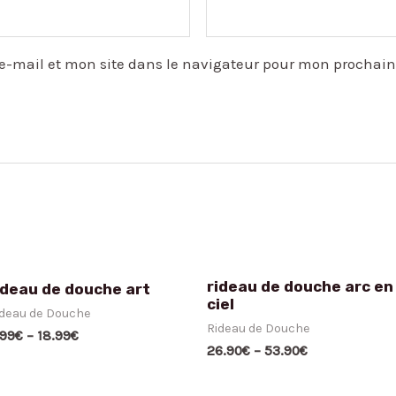
e-mail et mon site dans le navigateur pour mon prochai
rideau de douche arc en
ideau de douche art
ciel
ideau de Douche
Rideau de Douche
.99
€
–
18.99
€
26.90
€
–
53.90
€