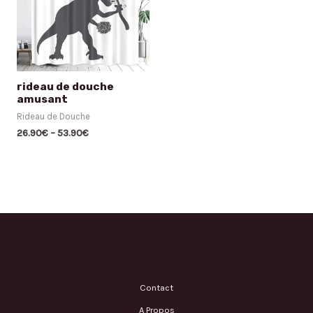
rideau de douche
amusant
Rideau de Douche
26.90
€
–
53.90
€
Contact
A Propos